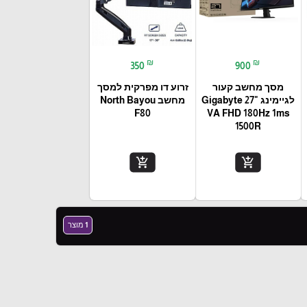
₪
₪
350
900
מסך מחשב קעור
זרוע דו מפרקית למסך
לגיימינג Gigabyte 27"
מחשב North Bayou
F80
VA FHD 180Hz 1ms
1500R
add_shopping_cart
add_shopping_cart
1 מוצר