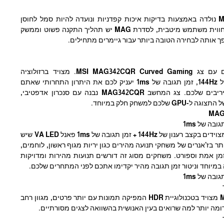
סדרת מסכי המחשב MAG נולדה באמצעות בדיקות איכות קפדניות ונועדה להיות סמל לחוסן
ועמידות. ממוקדת במתן חווית משתמש מיטבית, לסדרת MAG יש תהליך התקנה פשוט וממשק
 אותה לבחירה הטובה ביותר עבור גיימרים מתחילים.
דמיינו את הניצחון שלכם עם צג MSI MAG342CQR Curved Gaming. מצויד ברזולוציה
3440x1440, קצב רענון של 144Hz, זמן תגובה של 1ms יעניק לכם את היתרון התחרותי שאתם
צריכים כדי להפיל את היריבים שלכם. צג המחשב MAG342CQR נבנה עם סנכרון אדפטיבי,
ם למשחק חלק במיוחד.
מסכי המשחקים של MSI מצוידים בקצב רענון של 144Hz + זמן תגובה של 1ms פאנל VA LED שיש
ר בז'אנרים של משחקי תנועה מהירים כגון יריות מגוף ראשון, לוחמים,
מן אמת וספורט. משחקים מסוג זה דורשים תנועות מהירות ומדויקות
 במיוחד וניטור זמן תגובה מהיר יקדימו אתכם לפני המתחרים שלכם.
מסך המשחקים MSI Optix מצויד בטכנולוגיית HDR המפיקה תמונות עם יותר פרטים, מגוון רחב
דומה יותר למה שרואים בעין האנושית בהשוואה לצגים מסורתיים.