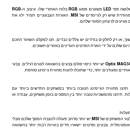
ל-Optix MAG342CQR שלושה פסי LED פשוטים מסוג RGB בלוח האחורי שלו. עיצוב ה-RGB
משקף את האסתטיקה המהודרת שיש רק לגיימרים של MSI. האורות הצבעוניים תמיד ילוו את
 מגיעים לניצחון הסופי שלהם.
ך, או רק לחלקים בודדים יש צללים כבדים. תנו למקלט השחור החכם
יום שלכם על ידי הארת הפרטים העדינים באזורים חשוכים.
למסך המשחקים Optix MAG342CQRV יש יותר כיסוי סולם צבעים בהשוואה לצגים רגילים. צבעי
תיים ומעודנים יותר, כדי שתוכלו להנות מחווית גיימינג סוחפת.
תהנו מחווית הגיימינג הטובה ביותר במשחקים החדשים ביותר עם
 מרובים ב-180 מעלות. תיהנו מהמשכיות טובה יותר בין המסכים בזמן משחקים, עבודה או
בזכות זווית צפייה גדולה, לצגי המשחקים של MSI יש יותר מרחב פעולה להצבת המסך שלכם מבלי
אופטימלית. צבעים ופרטים יישארו חדים בזוויות רבות יותר בהשוואה