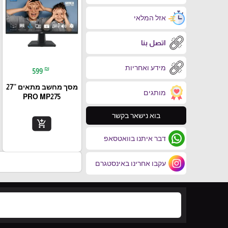
אזל המלאי
اتصل بنا
מידע ואחריות
₪
599
מסך מחשב מתאים ''27
מותגים
PRO MP275
בוא נישאר בקשר
add_shopping_cart
דבר איתנו בוואטסאפ
עקבו אחרינו באינסטגרם