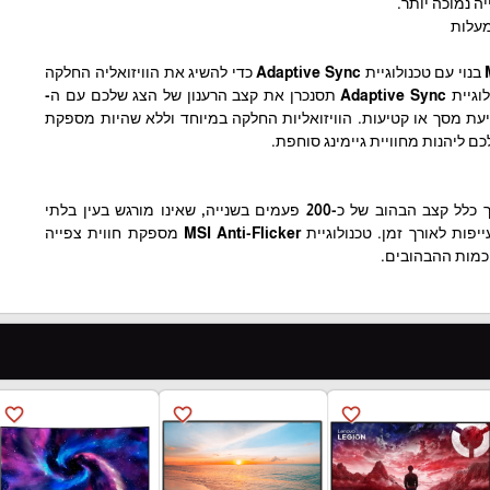
ה נמוכה יותר.
MSI Optix MAG342CQR בנוי עם טכנולוגיית Adaptive Sync כדי להשיג את הוויזואליה החלקה
עבור המשחק שלכם. טכנולוגיית Adaptive Sync תסנכרן את קצב הרענון של הצג שלכם עם ה-
קריעת מסך או קטיעות. הוויזואליות החלקה במיוחד וללא שהיות מספקת
לצגי מסך כלליים יש בדרך כלל קצב הבהוב של כ-200 פעמים בשנייה, שאינו מורגש בעין בלתי
מזוינת, אך עלול לגרום לעייפות לאורך זמן. טכנולוגיית MSI Anti-Flicker מספקת חווית צפייה
כמות ההבהובים.
favorite_border
favorite_border
favorite_border