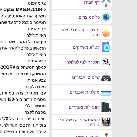
דף הבית
צג מהפנט
כל המוצרים
הגיימרים בכל קרב עד שהם
צג מהפנט
מוצרים חדשים / מלאי
חדש
ראיית לילה
בין אם כל המסך שלכם חשו
קטלוג משחקים
הראשון בעולם להאיר את ה
ראיית לילה
צבע אמיתי
חלקי חילוף לסלולר
המשחק ופרטים ייראו מציאו
שלטים ואבזרים
צבע אמיתי
מקצה לקצה
מקלדות ועכברים
עם מסגרת צרה במיוחד, 
מסכים
מחשוב כללי.
קונסולות ואבזרים
מקצה לקצה
זווית צפייה רחבה של 178 מעלות
כסאות גיימינג ו שולחני
גיימינג
לוותר על חווית הצפייה ה
אביזרי גיימינג