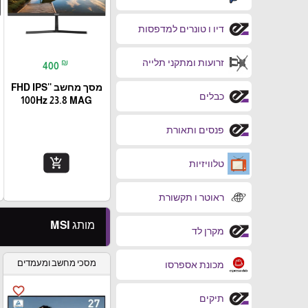
דיו ו טונרים למדפסות
זרועות ומתקני תלייה
₪
400
מסך מחשב ''FHD IPS
כבלים
100Hz 23.8 MAG
פנסים ותאורת
add_shopping_cart
טלוויזיות
ראוטר ו תקשורת
מותג MSI
מקרן לד
מסכי מחשב ומעמדים
מכונת אספרסו
favorite_border
תיקים