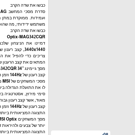
כבשו את שדה הקרב
משתמש ידידותי, מה שהופך
כבשו את שדה הקרב
Optix-MAG342CQR
המתאים את קצב הרענון של התצוגה ל-GPU שלכ
מסך גיימינג ''MAG342CQR 34
קצב רענון של 144Hz וזמן תגובה של 1ms
לו את התועלת הגדולה ביות
סימי מירוץ, אסטרטגיה בז
מאוד, אשר קצב רענון גבוה
קצב רענון של 144Hz וזמן תגובה של 1ms
התצוגה המציאותית ביותר
יותר של צבעים ולהיראות 
התצוגה המציאותית ביותר