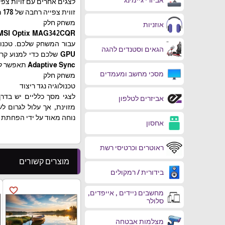
לצגים אחרים עם זויות צפיי
זווית צפייה רחבה של 178 מעלות
משחק חלק
אוזניות
הגאים וסטנדים להגה
GPU שלכם כדי למנוע 
Adaptive Sync תאפשר לכם ליהנות מחוויית גיימינג סוחפת.
מסכי מחשב ומעמדים
משחק חלק
טכנולוגיה נגד ריצוד
אביזרים לטלפון
נוחה מאוד על ידי הפחתת 
אחסון
ראוטרים וכרטיסי רשת
מוצרים קשורים
בידורית / רמקולים
favorite_border
מחשבים ניידים , אייפדים,
סלולר
מצלמות אבטחה