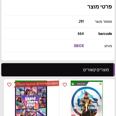
פרטי מוצר
מספר מוצר
291
664
barcode
מותג
XBOX
מוצרים קשורים
הזמנה מוקדמת 😍 מגיע קוד דגיטלי
favorite_border
favorite_border