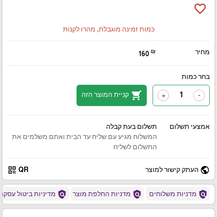
favorite_border
כמות זמינה מוגבלת, מהרו לקנות
מחיר
₪
160
בחר כמות
shopping_cart
קניית המוצר הזה
+
-
אמצעי תשלום
תשלום בעת קבלה
המשלוח מגיע עם שליח עד הבית ואתם משלמים את
התשלום לשליח
qr_code
public
העתק קישור למוצר
QR
policy
policy
policy
מדניות משלוחים
מדניות החלפת מוצר
מדיניות ביטול עסקה