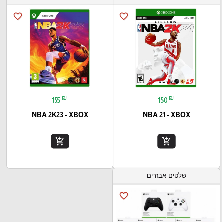
favorite_border
favorite_border
₪
₪
155
150
NBA 2K23 - XBOX
NBA 21 - XBOX
add_shopping_cart
add_shopping_cart
שלטים ואבזרים
favorite_border