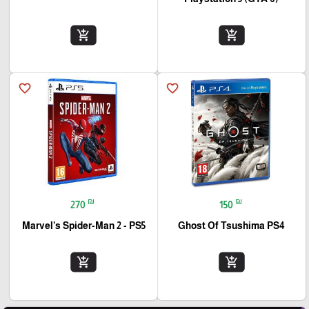
add_shopping_cart
add_shopping_cart
favorite_border
favorite_border
₪
₪
270
150
Marvel’s Spider-Man 2 - PS5
Ghost Of Tsushima PS4
add_shopping_cart
add_shopping_cart