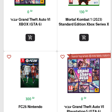
₪
₪
0
130
Mortal Kombat 1 (2023)
Grand Theft Auto VI עבור
(XBOX (GTA 6
Standard Edition Xbox Series X
add_shopping_cart
add_shopping_cart
הזמנה מוקדמת 😍 מגיע קוד דגיטלי
favorite_border
favorite_border
₪
₪
300
0
Grand Theft Auto VI עבור
FC26 Nintendo
(Playstation 5 (GTA 6