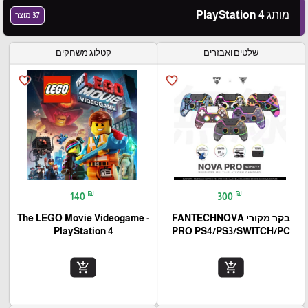
מותג PlayStation 4
37 מוצר
שלטים ואבזרים
קטלוג משחקים
favorite_border
favorite_border
₪
₪
140
300
בקר מקורי FANTECHNOVA
The LEGO Movie Videogame -
PlayStation 4
PRO PS4/PS3/SWITCH/PC
add_shopping_cart
add_shopping_cart