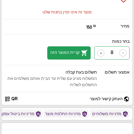
מוצר זה אינו זמין בחנות שלנו
מחיר
₪
150
בחר כמות
shopping_cart
קניית המוצר הזה
+
-
אמצעי תשלום
תשלום בעת קבלה
המשלוח מגיע עם שליח עד הבית ואתם משלמים את
התשלום לשליח
qr_code
public
העתק קישור למוצר
QR
policy
policy
policy
מדניות משלוחים
מדניות החלפת מוצר
מדיניות ביטול עסקה