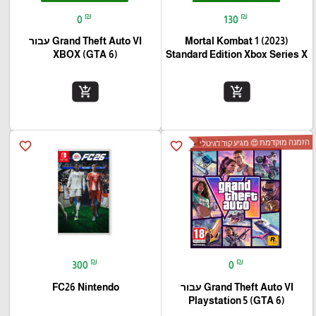
₪
₪
0
130
Mortal Kombat 1 (2023)
Grand Theft Auto VI עבור
(XBOX (GTA 6
Standard Edition Xbox Series X
add_shopping_cart
add_shopping_cart
הזמנה מוקדמת 😍 מגיע קוד דגיטלי
favorite_border
favorite_border
₪
₪
300
0
Grand Theft Auto VI עבור
FC26 Nintendo
(Playstation 5 (GTA 6