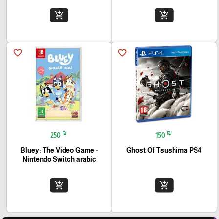
add_shopping_cart
add_shopping_cart
favorite_border
favorite_border
₪
₪
250
150
Bluey: The Video Game -
Ghost Of Tsushima PS4
Nintendo Switch arabic
add_shopping_cart
add_shopping_cart