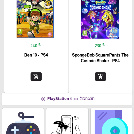
₪
₪
240
230
Ben 10 - PS4
SpongeBob SquarePants The
Cosmic Shake - PS4
add_shopping_cart
add_shopping_cart
keyboard_double_arrow_left
more_horiz
הצג הכול
PlayStation 4