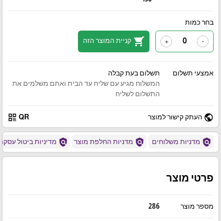
בחר כמות
shopping_cart
קניית המוצר הזה
+
-
אמצעי תשלום
תשלום בעת קבלה
המשלוח מגיע עם שליח עד הבית ואתם משלמים את
התשלום לשליח
qr_code
public
העתק קישור למוצר
QR
policy
policy
policy
מדניות משלוחים
מדניות החלפת מוצר
מדיניות ביטול עסקה
פרטי מוצר
מספר מוצר
286