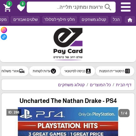
0
0
search
shopping_cart
favorite
home
הכל
קטלוג משחקים
חלקי חילוף לסלולר
שלטים ואבזרים
מקלד
commute
emoji_emotions
account_box
ballot
היסטוריית הזמנות
כניסה לסיטונאי
עדות לקוחות
אזורי משלוח
דף הבית
כל המוצרים
קטלוג משחקים
Uncharted The Nathan Drake - PS4
1 / 4