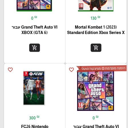
₪
₪
0
130
Mortal Kombat 1 (2023)
Grand Theft Auto VI עבור
(XBOX (GTA 6
Standard Edition Xbox Series X
add_shopping_cart
add_shopping_cart
הזמנה מוקדמת 😍 מגיע קוד דגיטלי
favorite_border
favorite_border
₪
₪
300
0
Grand Theft Auto VI עבור
FC26 Nintendo