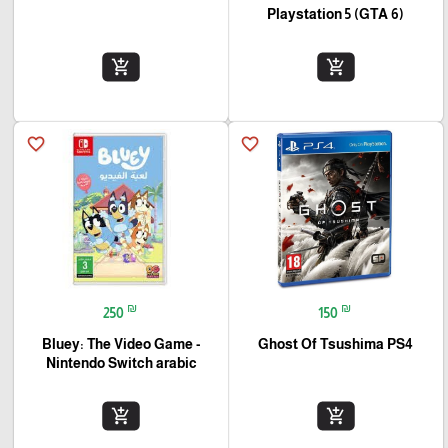
(Playstation 5 (GTA 6
add_shopping_cart
add_shopping_cart
favorite_border
favorite_border
₪
₪
250
150
Bluey: The Video Game -
Ghost Of Tsushima PS4
Nintendo Switch arabic
add_shopping_cart
add_shopping_cart