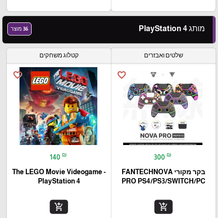
מותג PlayStation 4
36 מוצר
שלטים ואבזרים
קטלוג משחקים
favorite_border
favorite_border
₪
₪
140
300
בקר מקורי FANTECHNOVA
The LEGO Movie Videogame -
PlayStation 4
PRO PS4/PS3/SWITCH/PC
add_shopping_cart
add_shopping_cart