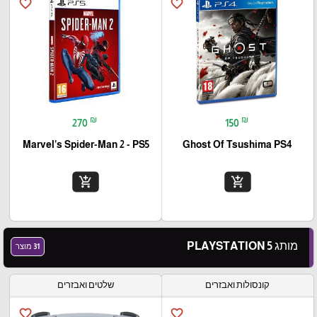
favorite_border
favorite_border
₪
₪
270
150
Marvel’s Spider-Man 2 - PS5
Ghost Of Tsushima PS4
add_shopping_cart
add_shopping_cart
מותג PLAYSTATION 5
31 מוצר
קונסולות ואבזרים
שלטים ואבזרים
favorite_border
favorite_border