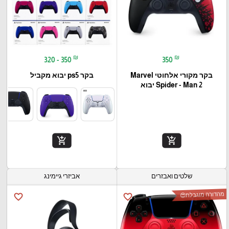
₪
₪
320 - 350
350
בקר מקורי אלחוטי Marvel
בקר ps5 יבוא מקביל
Spider - Man 2 יבוא
add_shopping_cart
add_shopping_cart
שלטים ואבזרים
אביזרי גיימינג
מהדורה מוגבלת😍
favorite_border
favorite_border