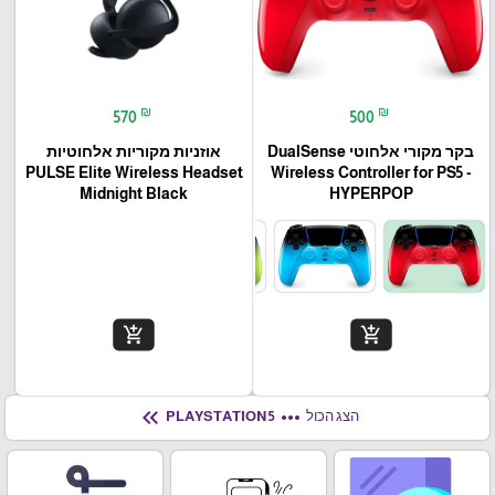
₪
₪
570
500
בקר מקורי אלחוטי DualSense
אוזניות מקוריות אלחוטיות
PULSE Elite Wireless Headset
Wireless Controller for PS5 -
Midnight Black
HYPERPOP
add_shopping_cart
add_shopping_cart
keyboard_double_arrow_left
more_horiz
הצג הכול
PLAYSTATION 5