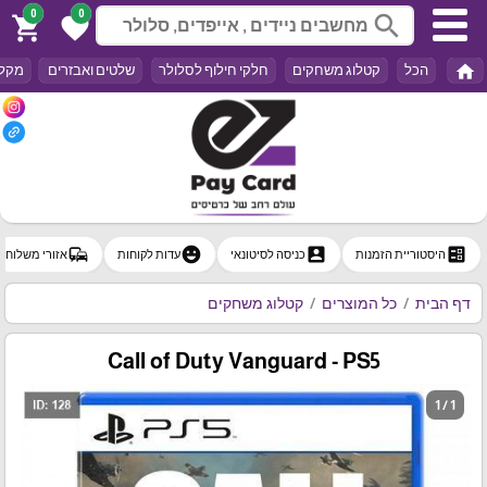
0
0
search
shopping_cart
favorite
home
הכל
קטלוג משחקים
חלקי חילוף לסלולר
שלטים ואבזרים
מקלד
commute
emoji_emotions
account_box
ballot
היסטוריית הזמנות
כניסה לסיטונאי
עדות לקוחות
אזורי משלוח
דף הבית
כל המוצרים
קטלוג משחקים
Call of Duty Vanguard - PS5
1 / 1