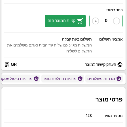
בחר כמות
shopping_cart
קניית המוצר הזה
+
-
אמצעי תשלום
תשלום בעת קבלה
המשלוח מגיע עם שליח עד הבית ואתם משלמים את
התשלום לשליח
qr_code
public
העתק קישור למוצר
QR
policy
policy
policy
מדניות משלוחים
מדניות החלפת מוצר
מדיניות ביטול עסקה
פרטי מוצר
מספר מוצר
128