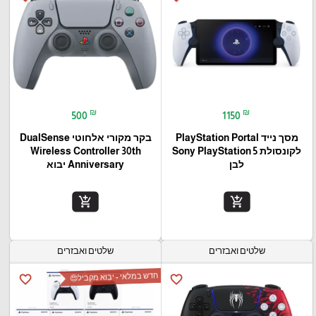
₪
₪
500
1150
מסך נייד PlayStation Portal‎
בקר מקורי אלחוטי DualSense
לקונסולת Sony PlayStation 5
Wireless Controller 30th
לבן
Anniversary יבוא
add_shopping_cart
add_shopping_cart
שלטים ואבזרים
שלטים ואבזרים
חדש במלאי - יבוא מקביל😍
favorite_border
favorite_border